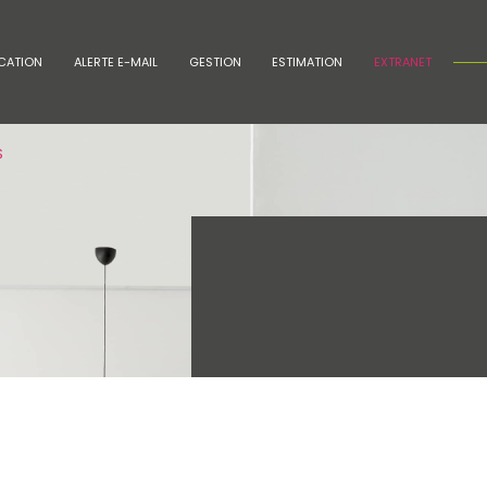
CATION
ALERTE E-MAIL
GESTION
ESTIMATION
EXTRANET
voir les
28
annonces
S
uer
Estimer
BUDGET
nnée