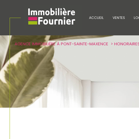
ACCUEIL
VENTES
LO
AGENCE IMMOBILIÈRE À PONT-SAINTE-MAXENCE
HONORAIRE
Acheter
Lo
de l'ancien
TYPE DE BIEN
de l'ancien
à l'a