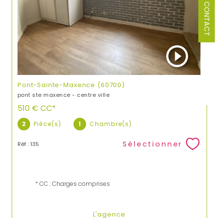
CONTACT
Pont-Sainte-Maxence (60700)
pont ste maxence - centre ville
510 €
CC*
2
Pièce(s)
1
Chambre(s)
Sélectionner
Réf : 135
* CC : Charges comprises
L'agence