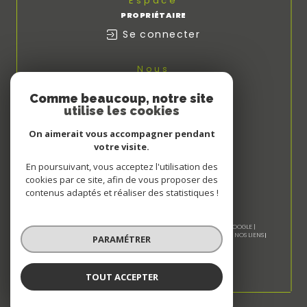
Espace
PROPRIÉTAIRE
Se connecter
Nous
ADHÉRONS
Comme beaucoup, notre site
utilise les cookies
On aimerait vous accompagner pendant
votre visite.
En poursuivant, vous acceptez l'utilisation des
cookies par ce site, afin de vous proposer des
contenus adaptés et réaliser des statistiques !
© 2026 | TOUS DROITS RÉSERVÉS | TRADUCTION POWERED BY GOOGLE |
NOS HONORAIRES
PLAN DU SITE
MENTIONS LÉGALES
ADMIN
NOS LIENS
PARAMÉTRER
POLITIQUE RGPD
COOKIES
TOUT ACCEPTER