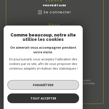
Espace
PROPRIÉTAIRE
Se connecter
Nous
ADHÉRONS
Comme beaucoup, notre site
utilise les cookies
On aimerait vous accompagner pendant
votre visite.
En poursuivant, vous acceptez l'utilisation des
cookies par ce site, afin de vous proposer des
contenus adaptés et réaliser des statistiques !
© 2026 | TOUS DROITS RÉSERVÉS | TRADUCTION POWERED BY GOOGLE |
NOS HONORAIRES
PLAN DU SITE
MENTIONS LÉGALES
ADMIN
NOS LIENS
PARAMÉTRER
POLITIQUE RGPD
COOKIES
TOUT ACCEPTER