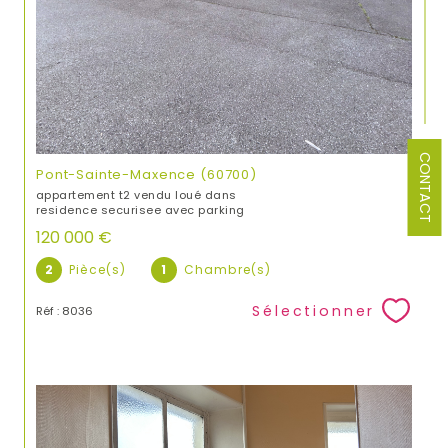
CONTACT
Pont-Sainte-Maxence (60700)
appartement t2 vendu loué dans
residence securisee avec parking
120 000 €
2
Pièce(s)
1
Chambre(s)
Sélectionner
Réf : 8036