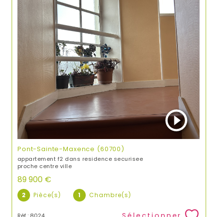
Pont-Sainte-Maxence (60700)
appartement f2 dans residence securisee
proche centre ville
89 900 €
2
Pièce(s)
1
Chambre(s)
Sélectionner
Réf : 8024