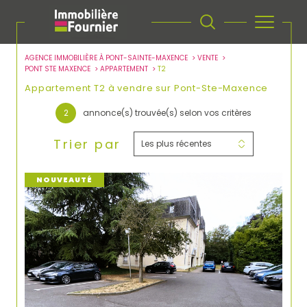
AGENCE IMMOBILIÈRE À PONT-SAINTE-MAXENCE
VENTE
PONT STE MAXENCE
APPARTEMENT
T2
Appartement T2 à vendre sur Pont-Ste-Maxence
2
annonce(s) trouvée(s) selon vos critères
Trier par
Les plus récentes
NOUVEAUTÉ