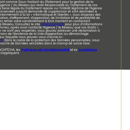
ant comme Sous-traitant du traitement pour la gestion de la
l'Agence / du Réseau qui reste Responsable du Traitement de vos
 base légale du traitement repose sur l'intérêt légitime de l'Agence
 conservées jusqu'à demande de suppression et sont destinées à
nformément à la loi « informatique et libertés », vous disposez des
cation, d’effacement, d’opposition, de limitation et de portabilité de
z retirer votre consentement à tout moment en contactant
e Réseau. Consultez le site
https://cnil.fr/fr
pour plus d’informations
stimez, après avoir contacté l'Agence / le Réseau, que vos droits «
s » ne sont pas respectés, vous pouvez adresser une réclamation à
mons de l’existence de la liste d'opposition au démarchage
 sur laquelle vous pouvez vous inscrire ici :
fr
. Dans le cadre de la protection des Données personnelles, nous
nscrire de Données sensibles dans le champ de saisie libre.
reCAPTCHA, les
Politiques de Confidentialité
et es
Conditions
s'appliquent.