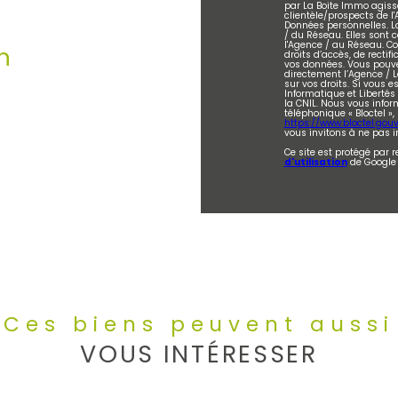
par La Boite Immo agiss
clientèle/prospects de 
Données personnelles. La
/ du Réseau. Elles sont
l'Agence / au Réseau. Co
n
droits d’accès, de rectifi
vos données. Vous pouve
directement l’Agence / L
sur vos droits. Si vous e
Informatique et Liberté
la CNIL. Nous vous infor
téléphonique « Bloctel »,
https://www.bloctel.gouv.
vous invitons à ne pas i
Ce site est protégé par 
d'utilisation
de Google 
Ces biens peuvent aussi
VOUS INTÉRESSER