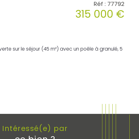
Réf : 77792
315 000 €
Intéressé(e) par