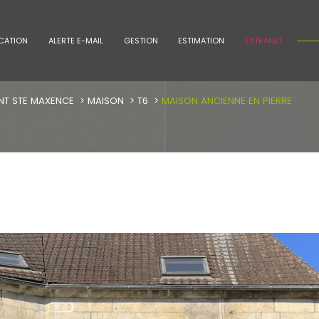
CATION
ALERTE E-MAIL
GESTION
ESTIMATION
EXTRANET
voir les
4
annonces
NT STE MAXENCE
MAISON
T6
MAISON ANCIENNE EN PIERRE
uer
Estimer
1
LOCALISATION
BUDGET
nnée
te-Maxence
6 Pièces