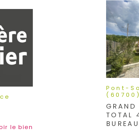
Pont-S
(60700
nce
GRAND 
TOTAL 
BUREAU
voir le bien