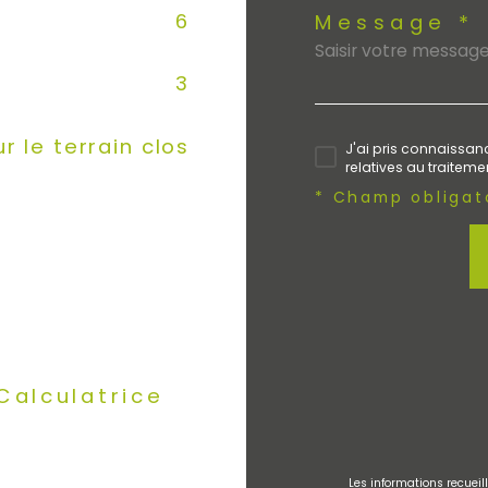
6
Message *
3
ur le terrain clos
J'ai pris connaissanc
relatives au traitem
* Champ obligat
Calculatrice
Les informations recueil