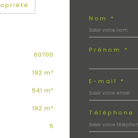
ropriété
Nom *
Prénom *
60700
192 m²
E-mail *
541 m²
192 m²
Téléphone 
5