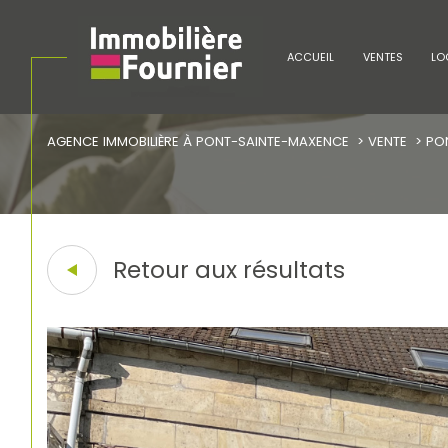
ACCUEIL
VENTES
LO
AGENCE IMMOBILIÈRE À PONT-SAINTE-MAXENCE
VENTE
PO
Acheter
Lo
de l'ancien
1
TYPE DE BIEN
de l'ancien
à l'a
Retour aux résultats
Maison
60700 - Pont-Sain