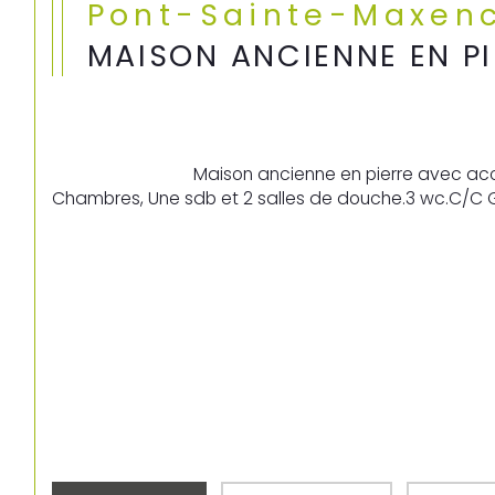
Pont-Sainte-Maxen
MAISON ANCIENNE EN PI
                                Maison ancienne en pierre avec accès sous porche, Idéal pour vie de Famille.Entrée, Cuisine ouverte sur le séjour (45 m²) avec un poêle à granulé, 5 
Chambres, Une sdb et 2 salles de douche.3 wc.C/C G