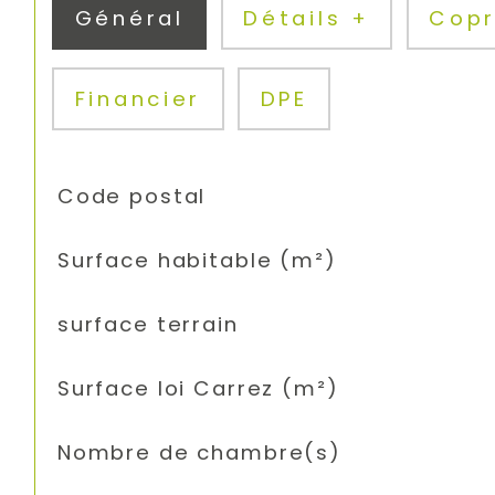
Général
Détails +
Cop
Financier
DPE
TRAD_SIROCCO_Caracteristique
Valeurs
Code postal
Surface habitable (m²)
surface terrain
Surface loi Carrez (m²)
Nombre de chambre(s)