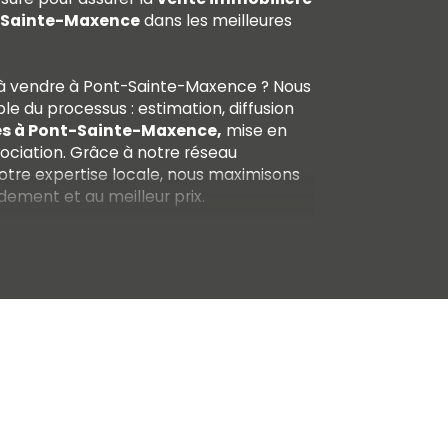
t-Sainte-Maxence
dans les meilleures
à vendre à Pont-Sainte-Maxence ? Nous
e du processus : estimation, diffusion
s à Pont-Sainte-Maxence,
mise en
égociation. Grâce à notre réseau
notre expertise locale, nous maximisons
ement et au meilleur prix.
bien, ce n’est pas seulement une
 transition importante dans votre vie.
s tout en œuvre pour que ce projet se
ute transparence.
ion immobilière à Pont-Sainte-
 à trouver le logement qui correspond
ins. Que vous soyez à la recherche d’un