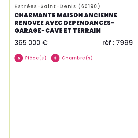
Pont-Sainte-Maxence (60700)
MAISON ANCIENNE RIVE GAUCHE
157 000 €
réf : 8004
Pièce(s)
Chambre(s)
6
4