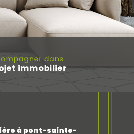
ccompagner dans
rojet immobilier
ère à pont-sainte-