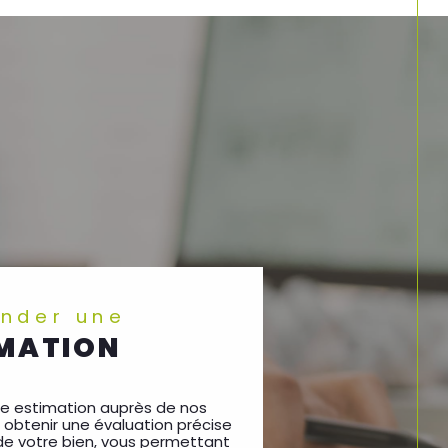
our vous guider à chaque étape.
’hui au
03.44.72.26.83,
par e-mail à
.fr
ou rendez-nous visite à notre agence
s, 60700 Pont-Sainte-Maxence
. Nous
c vous et de vous aider à concrétiser
ander une
IMATION
 estimation auprès de nos
t obtenir une évaluation précise
de votre bien, vous permettant
s meilleures décisions pour