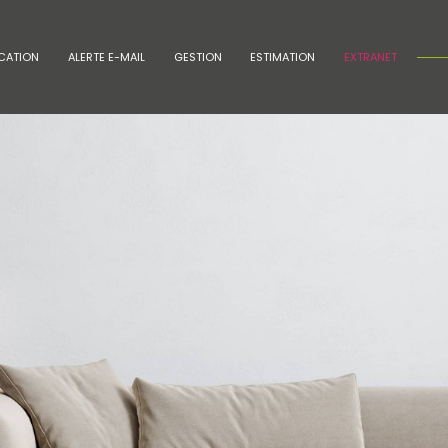
CATION
ALERTE E-MAIL
GESTION
ESTIMATION
EXTRANET
voir les
28
annonces
uer
Estimer
BUDGET
nnée