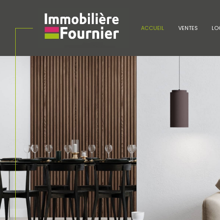
ACCUEIL
VENTES
LO
Acheter
Lo
de l'ancien
TYPE DE BIEN
de l'ancien
à l'a