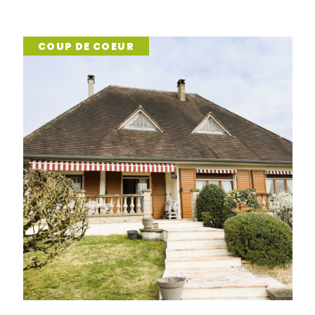
appartement, d’une maison 
proposons une variété de
b
budgets et tous les projets d
PRIX EN BAISSE
Vous êtes propriétaire et so
Nous vous accompagnons pou
Pont-Sainte-Maxence
en 
vous déchargeant des démar
annonces de location et dé
aujourd’hui.
Un service de gestion loc
Être propriétaire, c’est un 
responsabilité. Avec notre
g
Maxence
, nous vous libéro
de locataires fiables, encai
légales… Vous profitez de v
nous nous occupons de tout
immobilière à Pont-Sain