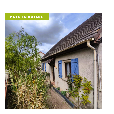
ou d’un logement atypique, nous
iens locatifs
adaptés à tous les
e vie.
COUP DE COEUR
uhaitez mettre votre bien en location ?
r sécuriser votre projet de
location à
trouvant des locataires sérieux et en
ches administratives. Parcourez nos
couvrez votre logement idéal dès
ative fiable et transparent
investissement, mais aussi une
estion locative à Pont-Sainte-
ns de toutes les contraintes : recherche
ssement des loyers, suivi des obligations
otre bien en toute sérénité pendant que
. Confiez-nous votre
gestion
te-Maxence,
et assurez-vous une