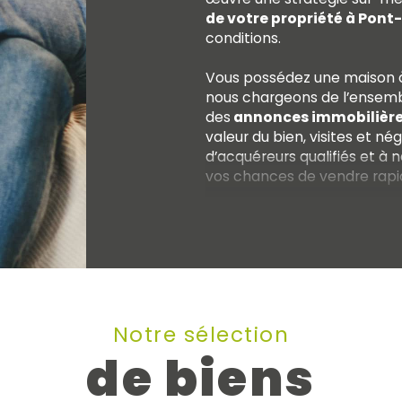
de votre propriété à Pon
conditions.
Vous possédez une maison 
nous chargeons de l’ensembl
des
annonces immobilière
valeur du bien, visites et n
d’acquéreurs qualifiés et à 
vos chances de vendre rapid
Nous savons que vendre un 
transaction, c’est aussi une
C’est pourquoi nous metton
déroule sereinement, en to
Location immobilière
Notre sélection
Vous recherchez une
locat
de biens
Maxence ?
Nous vous aidons
à vos critères et à vos beso