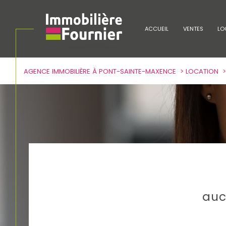
ACCUEIL
VENTES
LO
AGENCE IMMOBILIÈRE À PONT-SAINTE-MAXENCE
LOCATION
Lo
Acheter
à l'
1
TYPE DE BIEN
de l'ancien
à l'a
Appartement
60700 - Pon
auc