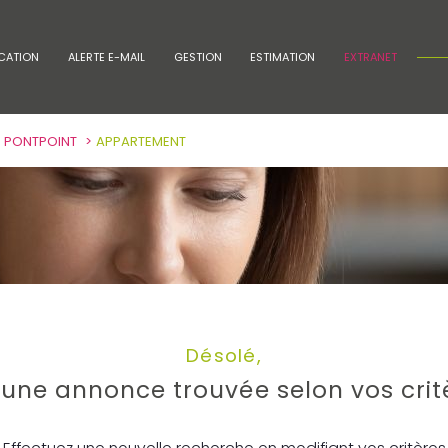
CATION
ALERTE E-MAIL
GESTION
ESTIMATION
EXTRANET
voir les
0
annonces
PONTPOINT
APPARTEMENT
uer
Estimer
année
1
LOCALISATION
LOYER
nnée
tpoint
Désolé,
une annonce trouvée selon vos crit