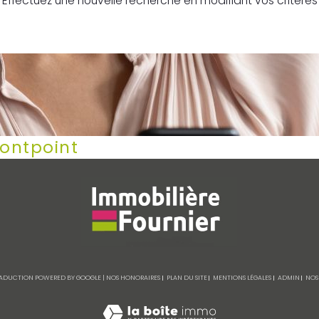
Effectuez une nouvelle recherche en modifiant vos critères
Pontpoint
 TRADUCTION POWERED BY GOOGLE |
NOS HONORAIRES
PLAN DU SITE
MENTIONS LÉGALES
ADMIN
NOS 