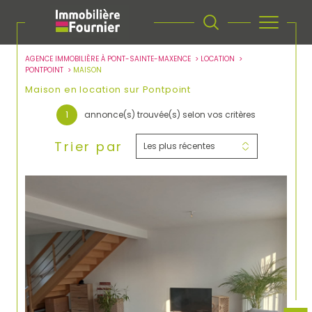
AGENCE IMMOBILIÈRE À PONT-SAINTE-MAXENCE
LOCATION
PONTPOINT
MAISON
Maison en location sur Pontpoint
1
annonce(s) trouvée(s) selon vos critères
Trier par
Les plus récentes